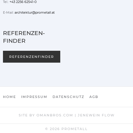
Tel.:
+43 2256 62541-0
E-Mail:
architektur@prometall.at
REFERENZEN-
FINDER
REFERENZENFINDER
HOME
IMPRESSUM
DATENSCHUTZ
AGB
SITE BY
OMANBROS.COM
|
JENEWEIN FLOW
©
2026
PROMETALL