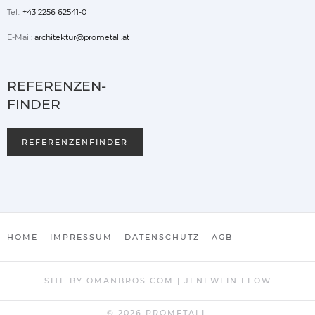
Tel.:
+43 2256 62541-0
E-Mail:
architektur@prometall.at
REFERENZEN-
FINDER
REFERENZENFINDER
HOME
IMPRESSUM
DATENSCHUTZ
AGB
SITE BY
OMANBROS.COM
|
JENEWEIN FLOW
©
2026
PROMETALL