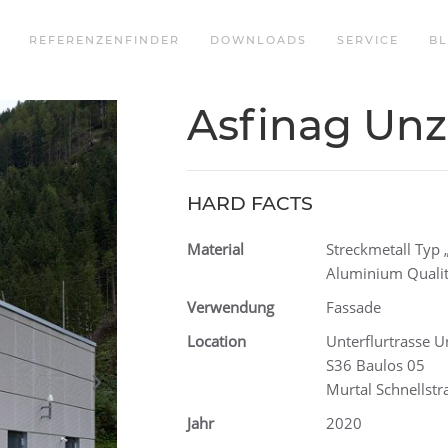
REFERENZENFINDER
DOWNLOADS
SERVICE
B
Asfinag Un
HARD FACTS
Material
Streckmetall Typ 
Aluminium Qualit
Verwendung
Fassade
Location
Unterflurtrasse 
S36 Baulos 05
Murtal Schnellstr
Jahr
2020