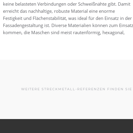
keine belasteten Verbindungen oder Schweißnähte gibt. Damit
Das Material behält auch im zugeschnittenen Zustand seine
erreicht das nachhaltige, robuste Material eine enorme
innere Festigkeit bei. Fassaden aus Streckmetall mutieren
Festigkeit und Flächenstabilität, was ideal für den Einsatz in der
aufgrund ihrer 3-Dimensionalität sinnbildlich zum „Eye
Fassadengestaltung ist. Diverse Materialien können zum Einsat
kommen, die Maschen sind meist rautenförmig, hexagonal,
WEITERE STRECKMETALL-REFERENZEN FINDEN SI