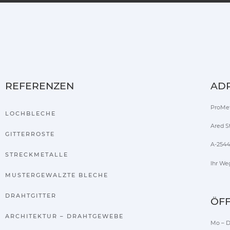
REFERENZEN
AD
ProMe
LOCHBLECHE
Ared S
GITTERROSTE
A-2544
STRECKMETALLE
Ihr We
MUSTERGEWALZTE BLECHE
DRAHTGITTER
ÖF
ARCHITEKTUR – DRAHTGEWEBE
Mo – D