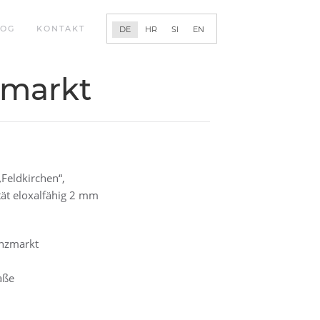
LOG
KONTAKT
DE
HR
SI
EN
zmarkt
„Feldkirchen“,
ät eloxalfähig 2 mm
Unzmarkt
aße