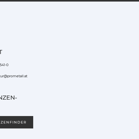
T
541-0
tur@prometall.at
NZEN-
NZENFINDER