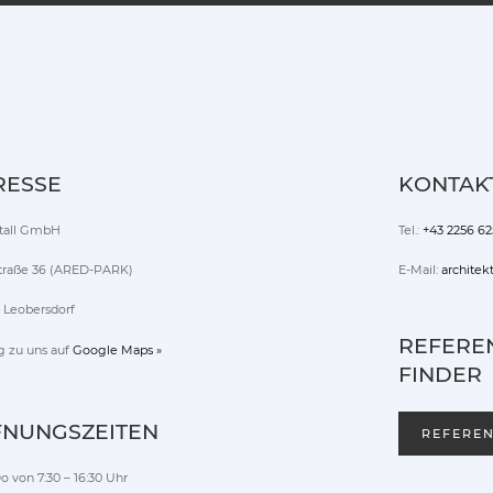
RESSE
KONTAK
tall GmbH
Tel.:
+43 2256 62
traße 36 (ARED-PARK)
E-Mail:
architek
 Leobersdorf
REFERE
g zu uns auf
Google Maps »
FINDER
FNUNGSZEITEN
REFERE
o von 7:30 – 16:30 Uhr