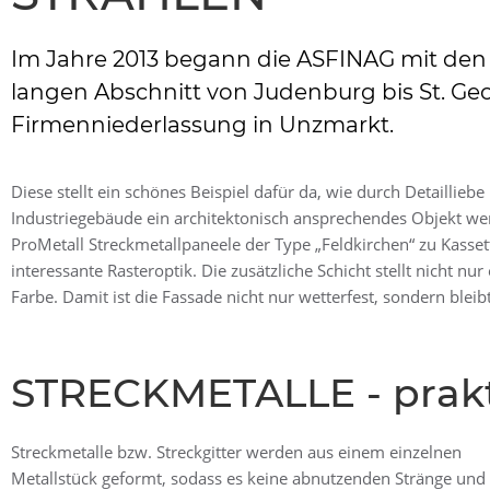
Im Jahre 2013 begann die ASFINAG mit den
langen Abschnitt von Judenburg bis St. 
Firmenniederlassung in Unzmarkt.
Diese stellt ein schönes Beispiel dafür da, wie durch Detaillie
Industriegebäude ein architektonisch ansprechendes Objekt we
ProMetall Streckmetallpaneele der Type „Feldkirchen“ zu Kasset
interessante Rasteroptik. Die zusätzliche Schicht stellt nicht nu
Farbe. Damit ist die Fassade nicht nur wetterfest, sondern bleibt
STRECKMETALLE - prakt
Streckmetalle bzw. Streckgitter werden aus einem einzelnen
rund oder quadratisch, aber weder geflochten noch geschweißt
Metallstück geformt, sodass es keine abnutzenden Stränge und
und je nach Art lassen sich unterschiedliche Effekte erzielen.