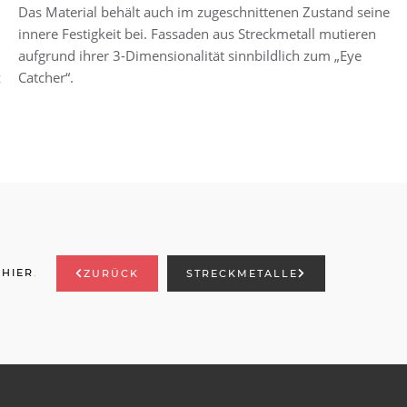
z
Catcher“.
E
HIER
.
ZURÜCK
STRECKMETALLE