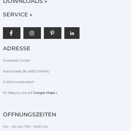
DOWNLOADS »
SERVICE »
ADRESSE
ProMetall GmbH
Ared Straße 36 (ARED-PARK)
A-2544 Leobersdorf
Ihr Weg zu uns auf
Google Maps »
ÖFFNUNGSZEITEN
Mo – Do von 7:30 – 16:30 Uhr